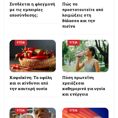
Συνδέεται η φλεγμονή
Πώς να
με τις εμπειρίες
προστατευτείτε από
αποσύνδεσης;
λοιμώξεις στη
θάλασσα και την
πισίνα
ΥΓΕΙΑ
ΥΓΕΙΑ
Καψαϊκίνη: Τα οφέλη
Πόση πρωτεΐνη
και οι κίνδυνοι από
χρειάζεσαι
την καυτερή ουσία
καθημερινά για υγεία
και ενέργεια
ΥΓΕΙΑ
ΥΓΕΙΑ