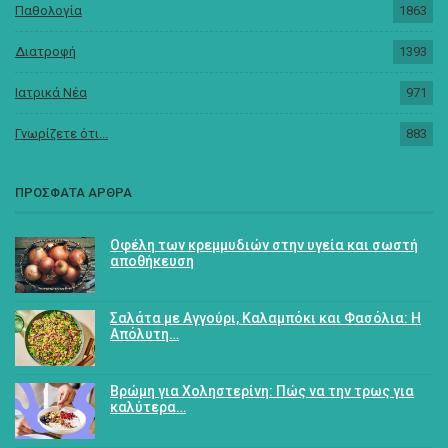
Παθολογία
1863
Διατροφή
1393
Ιατρικά Νέα
971
Γνωρίζετε ότι...
883
ΠΡΟΣΦΑΤΑ ΑΡΘΡΑ
Οφέλη των κρεμμυδιών στην υγεία και σωστή
αποθήκευση
Σαλάτα με Αγγούρι, Καλαμπόκι και Φασόλια: Η
Απόλυτη…
Βρώμη για Χοληστερίνη: Πώς να την τρως για
καλύτερα…