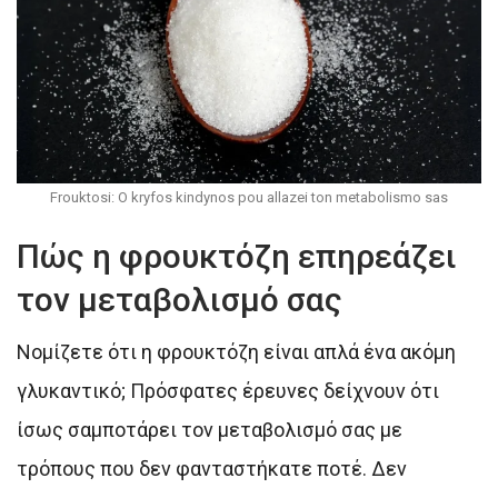
Frouktosi: O kryfos kindynos pou allazei ton metabolismo sas
Πώς η φρουκτόζη επηρεάζει
τον μεταβολισμό σας
Νομίζετε ότι η φρουκτόζη είναι απλά ένα ακόμη
γλυκαντικό; Πρόσφατες έρευνες δείχνουν ότι
ίσως σαμποτάρει τον μεταβολισμό σας με
τρόπους που δεν φανταστήκατε ποτέ. Δεν