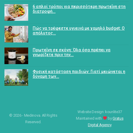
6 απλοί τρόποι για περισσότερη πρωτεΐνη στη
διατροφή…
Πώς να τρέφεστε υγιεινά με χαμηλό budget: Ο
απόλυτος…
Πρωτεΐνη σε σκόνη: Όλα όσα πρέπει να
γνωρίζετε πριν την…
Φυσική κατάσταση παιδιών: Γιατί μειώνεται η
δύναμη των…
Website Design: kounlite37
© 2026 - Medinova. All Rights
Maintained with
by
Gratus
Reserved.
Digital Agency