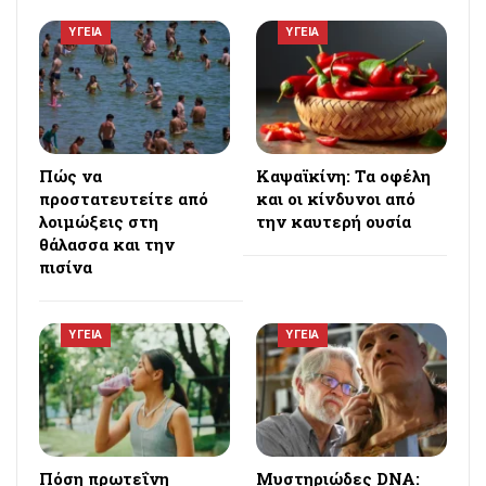
ΥΓΕΙΑ
ΥΓΕΙΑ
Πώς να
Καψαϊκίνη: Τα οφέλη
προστατευτείτε από
και οι κίνδυνοι από
λοιμώξεις στη
την καυτερή ουσία
θάλασσα και την
πισίνα
ΥΓΕΙΑ
ΥΓΕΙΑ
Πόση πρωτεΐνη
Μυστηριώδες DNA: