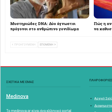
Μυστηριώδες DNA: Δύο άγνωστοι
Πώς η αν
πρόγονοι στο ανθρώπινο γονιδίωμα
να καθυσ
ΠΡΟΗΓΟΥΜΕΝΗ
ΕΠΟΜΕΝΗ
ΠΛΗΡΟΦΟΡΙΕ
ΣΧΕΤΙΚΑ ΜΕ ΕΜΑΣ
Medinova
Αρχική Σελ
Διαφημιστε
Το medinova.gr είναι ένα ελληνικό portal