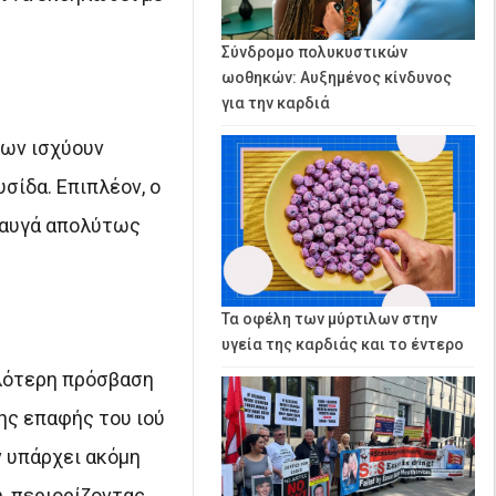
Σύνδρομο πολυκυστικών
ωοθηκών: Αυξημένος κίνδυνος
για την καρδιά
μων ισχύουν
ίδα. Επιπλέον, ο
 αυγά απολύτως
Τα οφέλη των μύρτιλων στην
υγεία της καρδιάς και το έντερο
ολότερη πρόσβαση
ης επαφής του ιού
ν υπάρχει ακόμη
η, περιορίζοντας