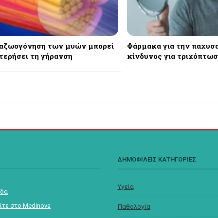
αζωογόνηση των μυών μπορεί
Φάρμακα για την παχυσα
τερήσει τη γήρανση
κίνδυνος για τριχόπτω
Σ
ΔΗΜΟΦΙΛΕΙΣ ΚΑΤΗΓΟΡΙΕΣ
Υγεία
ίδα
ίτε στο Medinova
Παθολογία