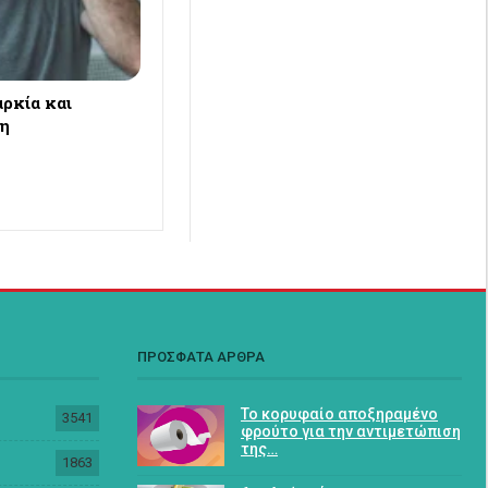
ρκία και
ση
ΠΡΟΣΦΑΤΑ ΑΡΘΡΑ
Το κορυφαίο αποξηραμένο
3541
φρούτο για την αντιμετώπιση
της…
1863