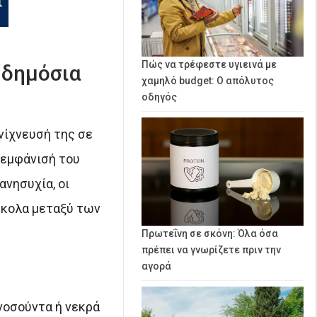
Πώς να τρέφεστε υγιεινά με
 δημόσια
χαμηλό budget: Ο απόλυτος
οδηγός
νίχνευσή της σε
 εμφάνισή του
ανησυχία, οι
εύκολα μεταξύ των
Πρωτεΐνη σε σκόνη: Όλα όσα
πρέπει να γνωρίζετε πριν την
αγορά
νοσούντα ή νεκρά