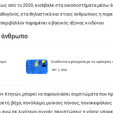
ίως από το 2020, εισέβαλε στα οικοσυστήματα μέσω ά
 παθογόνος, στα θηλαστικά και στους ανθρώπους η πορε
 περιβάλλον παραμένει ο βασικός άξονας κινδύνου.
ν άνθρωπο
τερο;
Συνδέεται η φλεγμονή με τις εμπειρίες
ΑΥΓ 2, 2026
ων πτηνών, μπορεί να παρουσιάσει συμπτώματα που π
ρετό, βήχα, πονόλαιμο, μυϊκούς πόνους, πονοκεφάλους 
, ενώ σε λιγότερο συχνές περιπτώσεις η νόσος μπορε