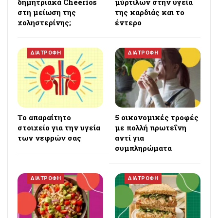
δημητριακά Cheerios
μύρτιλων στην υγεία
στη μείωση της
της καρδιάς και το
χοληστερίνης;
έντερο
ΔΙΑΤΡΟΦΗ
ΔΙΑΤΡΟΦΗ
Το απαραίτητο
5 οικονομικές τροφές
στοιχείο για την υγεία
με πολλή πρωτεΐνη
των νεφρών σας
αντί για
συμπληρώματα
ΔΙΑΤΡΟΦΗ
ΔΙΑΤΡΟΦΗ