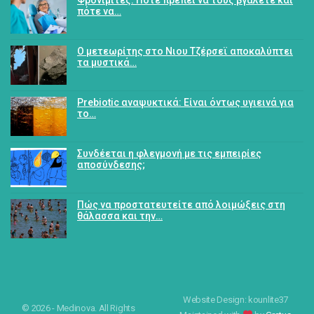
πότε να…
Ο μετεωρίτης στο Νιου Τζέρσεϊ αποκαλύπτει
τα μυστικά…
Prebiotic αναψυκτικά: Είναι όντως υγιεινά για
το…
Συνδέεται η φλεγμονή με τις εμπειρίες
αποσύνδεσης;
Πώς να προστατευτείτε από λοιμώξεις στη
θάλασσα και την…
Website Design: kounlite37
© 2026 - Medinova. All Rights