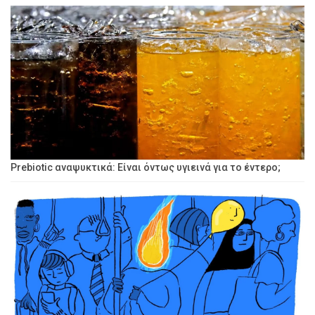
Prebiotic αναψυκτικά: Είναι όντως υγιεινά για το έντερο;