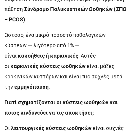
πάθηση
Σύνδρομο Πολυκυστικών Ωοθηκών (ΣΠΩ
– PCOS)
.
Ωστόσο, ένα μικρό ποσοστό παθολογικών
κύστεων — λιγότερο από 1% —
είναι
κακοήθεις
ή
καρκινικές
. Αυτές
οι
καρκινικές κύστεις ωοθηκών
είναι μάζες
καρκινικών κυττάρων και είναι πιο συχνές μετά
την
εμμηνόπαυση
.
Γιατί σχηματίζονται οι κύστεις ωοθηκών και
ποιος κινδυνεύει να τις αποκτήσει;
Οι
λειτουργικές κύστεις ωοθηκών
είναι συχνές