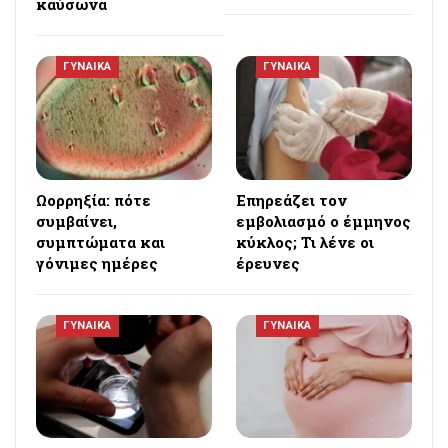
καύσωνα
ΓΥΝΑΙΚΑ
ΓΥΝΑΙΚΑ
Ωορρηξία: πότε
Επηρεάζει τον
συμβαίνει,
εμβολιασμό ο έμμηνος
συμπτώματα και
κύκλος; Τι λένε οι
γόνιμες ημέρες
έρευνες
ΓΥΝΑΙΚΑ
ΓΥΝΑΙΚΑ