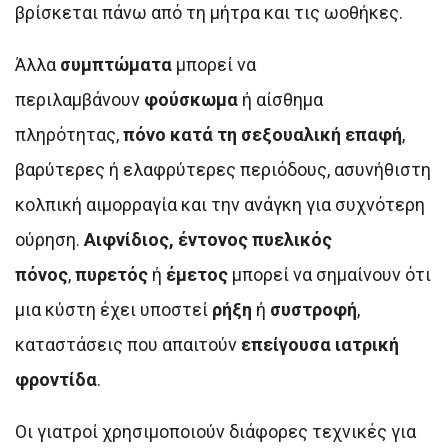
βρίσκεται πάνω από τη μήτρα και τις ωοθήκες.
Άλλα
συμπτώματα
μπορεί να
περιλαμβάνουν
φούσκωμα
ή αίσθημα
πληρότητας,
πόνο κατά τη σεξουαλική επαφή
,
βαρύτερες ή ελαφρύτερες περιόδους, ασυνήθιστη
κολπική αιμορραγία και την ανάγκη για συχνότερη
ούρηση.
Αιφνίδιος, έντονος πυελικός
πόνος
,
πυρετός
ή
έμετος
μπορεί να σημαίνουν ότι
μια κύστη έχει υποστεί
ρήξη
ή
συστροφή
,
καταστάσεις που απαιτούν
επείγουσα ιατρική
φροντίδα
.
Οι γιατροί χρησιμοποιούν διάφορες τεχνικές για