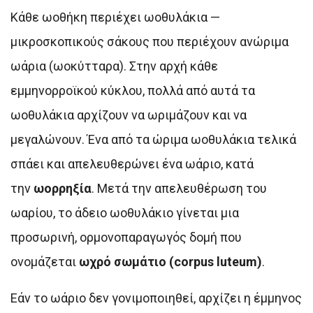
Κάθε ωοθήκη περιέχει ωοθυλάκια —
μικροσκοπικούς σάκους που περιέχουν ανώριμα
ωάρια (ωοκύτταρα). Στην αρχή κάθε
εμμηνορροϊκού κύκλου, πολλά από αυτά τα
ωοθυλάκια αρχίζουν να ωριμάζουν και να
μεγαλώνουν. Ένα από τα ώριμα ωοθυλάκια τελικά
σπάει και απελευθερώνει ένα ωάριο, κατά
την
ωορρηξία
. Μετά την απελευθέρωση του
ωαρίου, το άδειο ωοθυλάκιο γίνεται μια
προσωρινή, ορμονοπαραγωγός δομή που
ονομάζεται
ωχρό σωμάτιο (corpus luteum)
.
Εάν το ωάριο δεν γονιμοποιηθεί, αρχίζει η έμμηνος