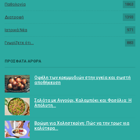
Παθολογία
1863
Διατροφή
1393
Ιατρικά Νέα
971
Γνωρίζετε ότι...
883
ΠΡΟΣΦΑΤΑ ΑΡΘΡΑ
Οφέλη των κρεμμυδιών στην υγεία και σωστή
αποθήκευση
Σαλάτα με Αγγούρι, Καλαμπόκι και Φασόλια: Η
Απόλυτη…
Βρώμη για Χοληστερίνη: Πώς να την τρως για
καλύτερα…