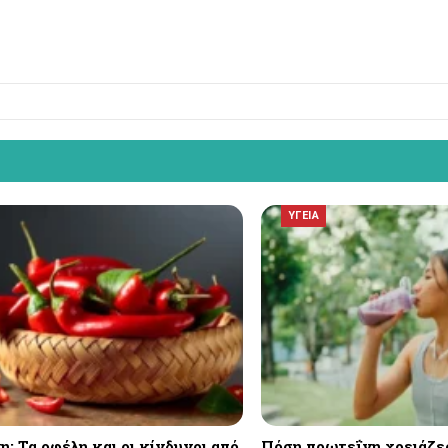
ΥΓΕΙΑ
: Τα οφέλη και οι κίνδυνοι από
Πόση πρωτεΐνη χρειάζε