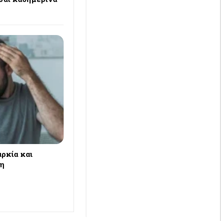
ρκία και
ση