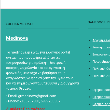
ΠΛΗΡΟΦΟΡΙΕ
ΣΧΕΤΙΚΑ ΜΕ ΕΜΑΣ
Medinova
Αρχική Σελ
Διαφημιστε
Το medinova.gr είναι ένα ελληνικό portal
Επικοινωνί
υγείας που προσφέρει αξιόπιστες
Ποιοι είμα
πληροφορίες για πρόληψη, διατροφή,
άσκηση, ψυχολογία και οικογενειακή
Πολιτική C
φροντίδα, με στόχο να βοηθήσει τους
Πολιτική Α
αναγνώστες να φροντίζουν την υγεία τους
και να ενημερώνονται υπεύθυνα για σύγχρονα
ιατρικά θέματα.
Εφημερεύον
• Email: grmedinova@gmail.com
Εφημερεύον
• Phone: 2105757300, 6979200307
Εφημερίες 
Διαβάστε Περισσότερα...