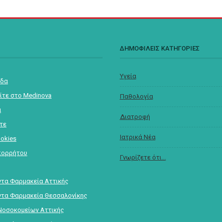
Σ
ΔΗΜΟΦΙΛΕΙΣ ΚΑΤΗΓΟΡΙΕΣ
Υγεία
ίδα
ίτε στο Medinova
Παθολογία
α
Διατροφή
στε
Ιατρικά Νέα
ookies
πορρήτου
Γνωρίζετε ότι...
τα Φαρμακεία Αττικής
τα Φαρμακεία Θεσσαλονίκης
Νοσοκομείων Αττικής