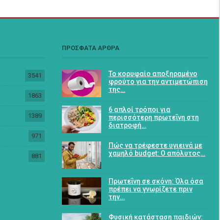
ΠΡΟΣΦΑΤΑ ΑΡΘΡΑ
Το κορυφαίο αποξηραμένο
3541
φρούτο για την αντιμετώπιση
της…
1863
6 απλοί τρόποι για
1389
περισσότερη πρωτεΐνη στη
διατροφή…
971
Πώς να τρέφεστε υγιεινά με
χαμηλό budget: Ο απόλυτος…
881
Πρωτεΐνη σε σκόνη: Όλα όσα
πρέπει να γνωρίζετε πριν
την…
Φυσική κατάσταση παιδιών: