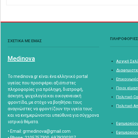
ΠΛΗΡΟΦΟΡΙΕ
ΣΧΕΤΙΚΑ ΜΕ ΕΜΑΣ
Medinova
Αρχική Σελ
Διαφημιστε
Το medinova.gr είναι ένα ελληνικό portal
Επικοινωνί
υγείας που προσφέρει αξιόπιστες
Ποιοι είμα
πληροφορίες για πρόληψη, διατροφή,
άσκηση, ψυχολογία και οικογενειακή
Πολιτική C
φροντίδα, με στόχο να βοηθήσει τους
Πολιτική Α
αναγνώστες να φροντίζουν την υγεία τους
και να ενημερώνονται υπεύθυνα για σύγχρονα
ιατρικά θέματα.
Εφημερεύον
• Email: grmedinova@gmail.com
Εφημερεύον
• Phone: 2105757300, 6979200307