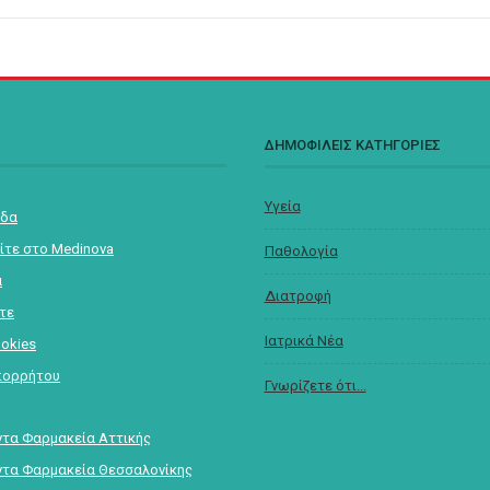
Σ
ΔΗΜΟΦΙΛΕΙΣ ΚΑΤΗΓΟΡΙΕΣ
Υγεία
ίδα
ίτε στο Medinova
Παθολογία
α
Διατροφή
στε
Ιατρικά Νέα
ookies
πορρήτου
Γνωρίζετε ότι...
τα Φαρμακεία Αττικής
τα Φαρμακεία Θεσσαλονίκης