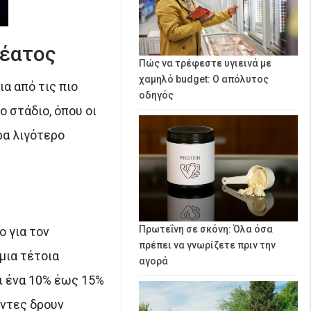
ρέατος
Πώς να τρέφεστε υγιεινά με
χαμηλό budget: Ο απόλυτος
α από τις πιο
οδηγός
 στάδιο, όπου οι
ρα λιγότερο
Πρωτεΐνη σε σκόνη: Όλα όσα
ο για τον
πρέπει να γνωρίζετε πριν την
μια τέτοια
αγορά
ι ένα 10% έως 15%
οντες δρουν