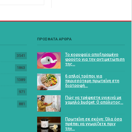
ΠΡΟΣΦΑΤΑ ΑΡΘΡΑ
Το κορυφαίο αποξηραμένο
3541
φρούτο για την αντιμετώπιση
της…
1863
6 απλοί τρόποι για
1389
περισσότερη πρωτεΐνη στη
διατροφή…
971
Πώς να τρέφεστε υγιεινά με
χαμηλό budget: Ο απόλυτος…
881
Πρωτεΐνη σε σκόνη: Όλα όσα
πρέπει να γνωρίζετε πριν
την…