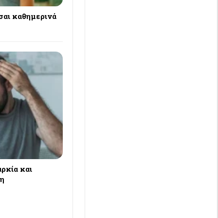
σαι καθημερινά
ρκία και
ση