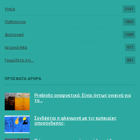
Υγεία
3541
Παθολογία
1863
Διατροφή
1389
Ιατρικά Νέα
971
Γνωρίζετε ότι...
881
ΠΡΟΣΦΑΤΑ ΑΡΘΡΑ
Prebiotic αναψυκτικά: Είναι όντως υγιεινά για
το…
Συνδέεται η φλεγμονή με τις εμπειρίες
αποσύνδεσης;