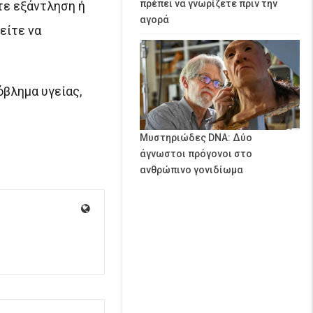
πρέπει να γνωρίζετε πριν την
τε εξάντληση ή
αγορά
είτε να
όβλημα υγείας,
Μυστηριώδες DNA: Δύο
άγνωστοι πρόγονοι στο
ανθρώπινο γονιδίωμα