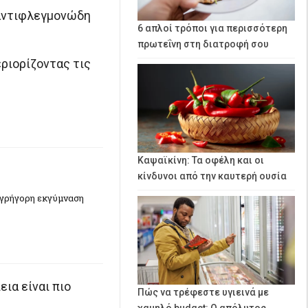
 αντιφλεγμονώδη
6 απλοί τρόποι για περισσότερη
πρωτεΐνη στη διατροφή σου
ριορίζοντας τις
Καψαϊκίνη: Τα οφέλη και οι
κίνδυνοι από την καυτερή ουσία
α γρήγορη εκγύμναση
ια είναι πιο
Πώς να τρέφεστε υγιεινά με
χαμηλό budget: Ο απόλυτος