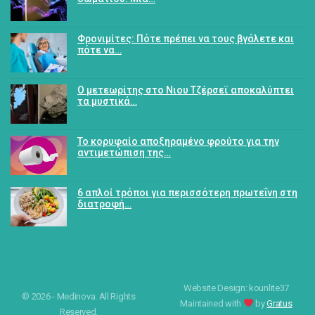
Φρονιμίτες: Πότε πρέπει να τους βγάλετε και
πότε να…
Ο μετεωρίτης στο Νιου Τζέρσεϊ αποκαλύπτει
τα μυστικά…
Το κορυφαίο αποξηραμένο φρούτο για την
αντιμετώπιση της…
6 απλοί τρόποι για περισσότερη πρωτεΐνη στη
διατροφή…
Website Design: kounlite37
© 2026 - Medinova. All Rights
Maintained with
by
Gratus
Reserved.