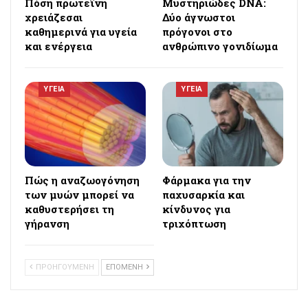
Πόση πρωτεΐνη
Μυστηριώδες DNA:
χρειάζεσαι
Δύο άγνωστοι
καθημερινά για υγεία
πρόγονοι στο
και ενέργεια
ανθρώπινο γονιδίωμα
ΥΓΕΙΑ
ΥΓΕΙΑ
Πώς η αναζωογόνηση
Φάρμακα για την
των μυών μπορεί να
παχυσαρκία και
καθυστερήσει τη
κίνδυνος για
γήρανση
τριχόπτωση
ΠΡΟΗΓΟΥΜΕΝΗ
ΕΠΟΜΕΝΗ