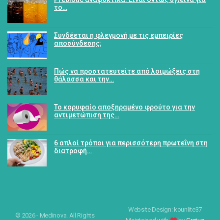
το…
Συνδέεται η φλεγμονή με τις εμπειρίες
αποσύνδεσης;
Πώς να προστατευτείτε από λοιμώξεις στη
θάλασσα και την…
Το κορυφαίο αποξηραμένο φρούτο για την
αντιμετώπιση της…
6 απλοί τρόποι για περισσότερη πρωτεΐνη στη
διατροφή…
Website Design: kounlite37
© 2026 - Medinova. All Rights