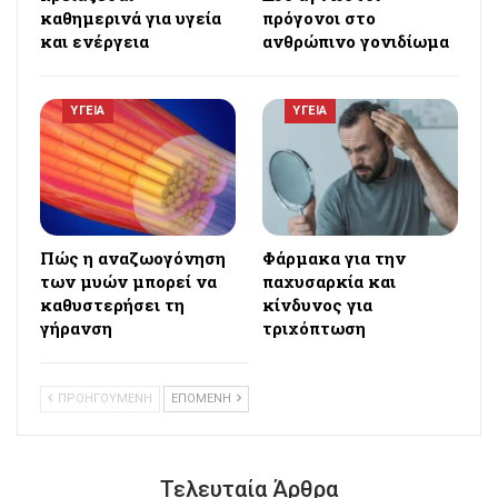
καθημερινά για υγεία
πρόγονοι στο
και ενέργεια
ανθρώπινο γονιδίωμα
ΥΓΕΙΑ
ΥΓΕΙΑ
Πώς η αναζωογόνηση
Φάρμακα για την
των μυών μπορεί να
παχυσαρκία και
καθυστερήσει τη
κίνδυνος για
γήρανση
τριχόπτωση
ΠΡΟΗΓΟΥΜΕΝΗ
ΕΠΟΜΕΝΗ
Τελευταία Άρθρα