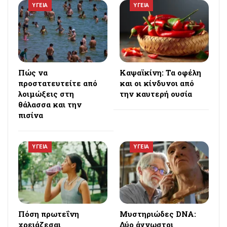
ΥΓΕΙΑ
ΥΓΕΙΑ
Πώς να
Καψαϊκίνη: Τα οφέλη
προστατευτείτε από
και οι κίνδυνοι από
λοιμώξεις στη
την καυτερή ουσία
θάλασσα και την
πισίνα
ΥΓΕΙΑ
ΥΓΕΙΑ
Πόση πρωτεΐνη
Μυστηριώδες DNA:
χρειάζεσαι
Δύο άγνωστοι