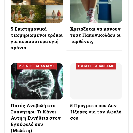
5 Επιστημονικά
Χρειάζεται να κάνουν
τεκμηριωμένοι τρόποι
τεστ Παπανικολάου οι
για περισσότερα υγιή
παρθένες;
χρόνια
ΡΩΤΑΤΕ - ΑΠΑΝΤΑΜΕ
ΡΩΤΑΤΕ - ΑΠΑΝΤΑΜΕ
Πατάς Αναβολή στο
5 Πράγματα που Δεν
Ξυπνητήρι; Τι Κάνει
Ήξερες για τον Αφαλό
Αυτή η Συνήθεια στον
σου
Εγκέφαλό σου
(Μελέτη)