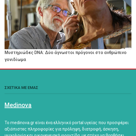
Μυστηριώδες DNA: Δύο άγνωστοι πρόγονοι στο ανθρώπινο
γονιδίωμα
ΣΧΕΤΙΚΑ ΜΕ ΕΜΑΣ
Medinova
Το medinova.gr είναι ένα ελληνικό portal υγείας που προσφέρει
αξιόπιστες πληροφορίες για πρόληψη, διατροφή, άσκηση,
ψυχολογία και οικογενειακή φροντίδα, με στόχο να βοηθήσει