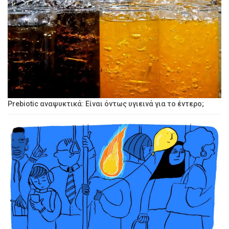
Prebiotic αναψυκτικά: Είναι όντως υγιεινά για το έντερο;