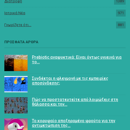
Διατροφή
1389
Ιατρικά Νέα
971
Γνωρίζετε ότι...
881
ΠΡΟΣΦΑΤΑ ΑΡΘΡΑ
Prebiotic αναψυκτικά: Είναι όντως υγιεινά για
το…
Συνδέεται η φλεγμονή με τις εμπειρίες
αποσύνδεσης;
Πώς να προστατευτείτε από λοιμώξεις στη
θάλασσα και την…
Το κορυφαίο αποξηραμένο φρούτο για την
αντιμετώπιση της…