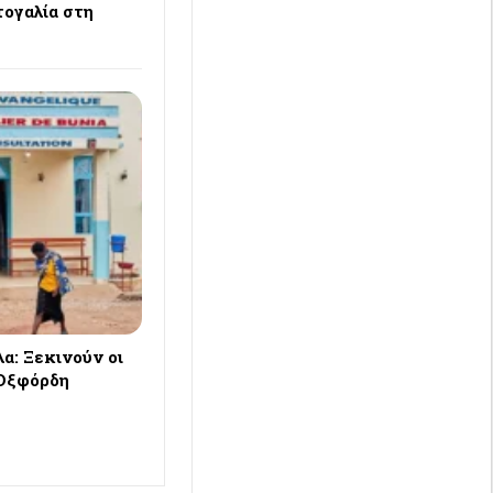
ογαλία στη
λα: Ξεκινούν οι
 Οξφόρδη