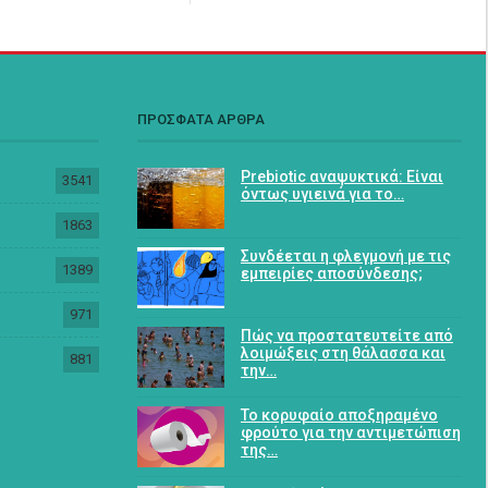
ΠΡΟΣΦΑΤΑ ΑΡΘΡΑ
Prebiotic αναψυκτικά: Είναι
3541
όντως υγιεινά για το…
1863
Συνδέεται η φλεγμονή με τις
1389
εμπειρίες αποσύνδεσης;
971
Πώς να προστατευτείτε από
λοιμώξεις στη θάλασσα και
881
την…
Το κορυφαίο αποξηραμένο
φρούτο για την αντιμετώπιση
της…