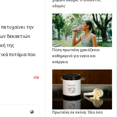
οδηγός
 πετυχαίνει την
των δεκαετιών
κή της
Πόση πρωτεΐνη χρειάζεσαι
ικά ποτάμια που
καθημερινά για υγεία και
ενέργεια
via
Πρωτεΐνη σε σκόνη: Όλα όσα