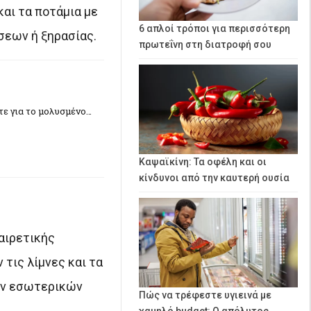
και τα ποτάμια με
6 απλοί τρόποι για περισσότερη
σεων ή ξηρασίας.
πρωτεΐνη στη διατροφή σου
ετε για το μολυσμένο…
Καψαϊκίνη: Τα οφέλη και οι
κίνδυνοι από την καυτερή ουσία
αιρετικής
 τις λίμνες και τα
των εσωτερικών
Πώς να τρέφεστε υγιεινά με
χαμηλό budget: Ο απόλυτος