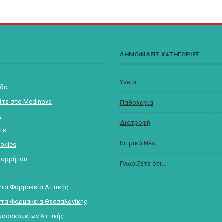
Σ
ΔΗΜΟΦΙΛΕΙΣ ΚΑΤΗΓΟΡΙΕΣ
Υγεία
ίδα
ίτε στο Medinova
Παθολογία
α
Διατροφή
στε
Ιατρικά Νέα
ookies
πορρήτου
Γνωρίζετε ότι...
τα Φαρμακεία Αττικής
τα Φαρμακεία Θεσσαλονίκης
Νοσοκομείων Αττικής