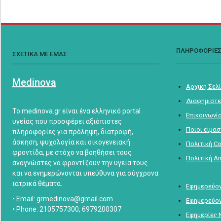
ΠΛΗΡΟΦΟΡΙΕ
ΣΧΕΤΙΚΑ ΜΕ ΕΜΑΣ
Medinova
Αρχική Σελ
Διαφημιστε
Το medinova.gr είναι ένα ελληνικό portal
Επικοινωνί
υγείας που προσφέρει αξιόπιστες
Ποιοι είμα
πληροφορίες για πρόληψη, διατροφή,
άσκηση, ψυχολογία και οικογενειακή
Πολιτική C
φροντίδα, με στόχο να βοηθήσει τους
Πολιτική Α
αναγνώστες να φροντίζουν την υγεία τους
και να ενημερώνονται υπεύθυνα για σύγχρονα
ιατρικά θέματα.
Εφημερεύον
• Email: grmedinova@gmail.com
Εφημερεύον
• Phone: 2105757300, 6979200307
Εφημερίες 