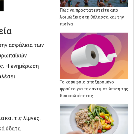
Πώς να προστατευτείτε από
λοιμώξεις στη θάλασσα και την
πισίνα
εία
 την ασφάλεια των
ευρωπαϊκών
υς. Η ενημέρωση
αλέσει
Το κορυφαίο αποξηραμένο
φρούτο για την αντιμετώπιση της
δυσκοιλιότητας
 και τις λίμνες.
κά ύδατα