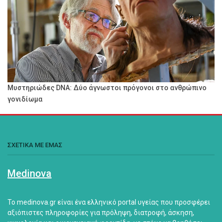
Μυστηριώδες DNA: Δύο άγνωστοι πρόγονοι στο ανθρώπινο
γονιδίωμα
ΣΧΕΤΙΚΑ ΜΕ ΕΜΑΣ
Medinova
Το medinova.gr είναι ένα ελληνικό portal υγείας που προσφέρει
αξιόπιστες πληροφορίες για πρόληψη, διατροφή, άσκηση,