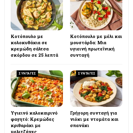
Κοτόπουλο με
Κοτόπουλο με μέλι και
κολοκυθάκια σε
μουστάρδα: Μια
κρεμώδη σάλτσα
υγιεινή πρωτεϊνική
σκόρδου σε 25 λεπτά
συνταγή
ΣΥΝΤΑΓΕΣ
ΣΥΝΤΑΓΕΣ
Υγιεινό καλοκαιρινό
Γρήγορη συνταγή για
φαγητό: Κρεμώδες
νιόκι με ντομάτα και
κριθαράκι με
σπανάκι
μελιτζάνες