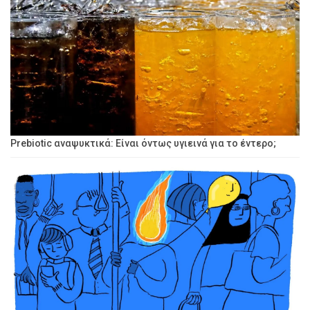
Prebiotic αναψυκτικά: Είναι όντως υγιεινά για το έντερο;