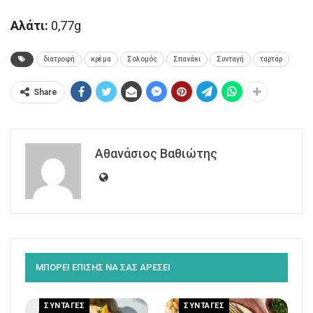
Αλάτι:
0,77g
διατροφή
κρέμα
Σολομός
Σπανάκι
Συνταγή
ταρτάρ
Share
Αθανάσιος Βαθιώτης
ΜΠΟΡΕΙ ΕΠΙΣΗΣ ΝΑ ΣΑΣ ΑΡΕΣΕΙ
ΣΥΝΤΑΓΕΣ
ΣΥΝΤΑΓΕΣ