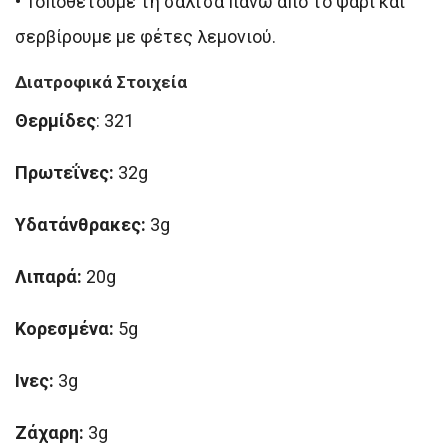
• Τοποθετούμε τη σάλτσα πάνω από το ψάρι και
σερβίρουμε με φέτες λεμονιού.
Διατροφικά Στοιχεία
Θερμίδες
: 321
Πρωτεΐνες:
32g
Υδατάνθρακες:
3g
Λιπαρά:
20g
Κορεσμένα:
5g
Ινες:
3g
Ζάχαρη:
3g