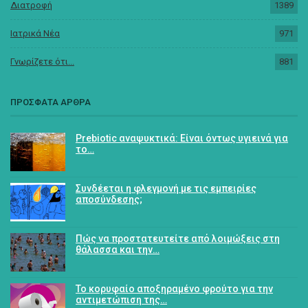
Διατροφή
1389
Ιατρικά Νέα
971
Γνωρίζετε ότι...
881
ΠΡΟΣΦΑΤΑ ΑΡΘΡΑ
Prebiotic αναψυκτικά: Είναι όντως υγιεινά για
το…
Συνδέεται η φλεγμονή με τις εμπειρίες
αποσύνδεσης;
Πώς να προστατευτείτε από λοιμώξεις στη
θάλασσα και την…
Το κορυφαίο αποξηραμένο φρούτο για την
αντιμετώπιση της…