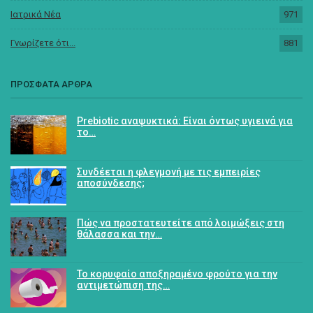
Ιατρικά Νέα
971
Γνωρίζετε ότι...
881
ΠΡΟΣΦΑΤΑ ΑΡΘΡΑ
Prebiotic αναψυκτικά: Είναι όντως υγιεινά για
το…
Συνδέεται η φλεγμονή με τις εμπειρίες
αποσύνδεσης;
Πώς να προστατευτείτε από λοιμώξεις στη
θάλασσα και την…
Το κορυφαίο αποξηραμένο φρούτο για την
αντιμετώπιση της…