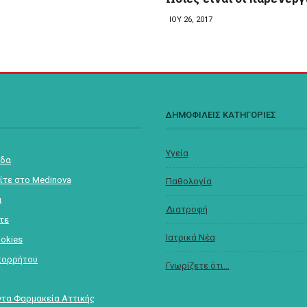
ΙΟΥ 26, 2017
Σ
ΔΗΜΟΦΙΛΕΙΣ ΚΑΤΗΓΟΡΙΕΣ
Υγεία
ίδα
ίτε στο Medinova
Παθολογία
α
Διατροφή
στε
Ιατρικά Νέα
ookies
πορρήτου
Γνωρίζετε ότι...
τα Φαρμακεία Αττικής