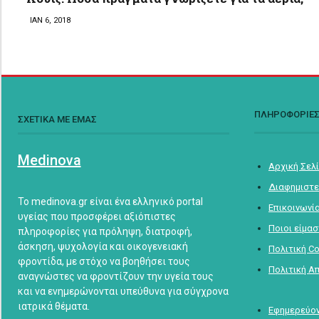
ΙΑΝ 6, 2018
ΠΛΗΡΟΦΟΡΙΕ
ΣΧΕΤΙΚΑ ΜΕ ΕΜΑΣ
Medinova
Αρχική Σελ
Διαφημιστε
Το medinova.gr είναι ένα ελληνικό portal
Επικοινωνί
υγείας που προσφέρει αξιόπιστες
Ποιοι είμα
πληροφορίες για πρόληψη, διατροφή,
άσκηση, ψυχολογία και οικογενειακή
Πολιτική C
φροντίδα, με στόχο να βοηθήσει τους
Πολιτική Α
αναγνώστες να φροντίζουν την υγεία τους
και να ενημερώνονται υπεύθυνα για σύγχρονα
ιατρικά θέματα.
Εφημερεύον