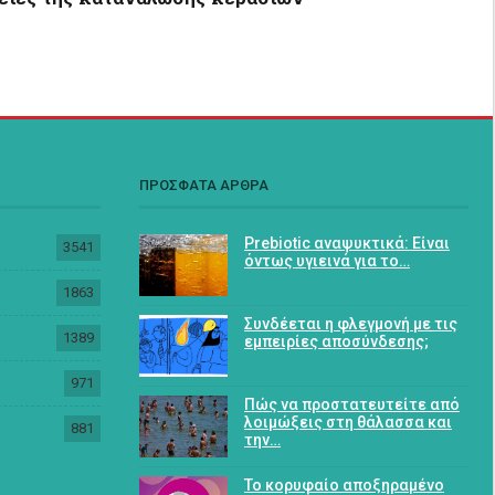
ΠΡΟΣΦΑΤΑ ΑΡΘΡΑ
Prebiotic αναψυκτικά: Είναι
3541
όντως υγιεινά για το…
1863
Συνδέεται η φλεγμονή με τις
1389
εμπειρίες αποσύνδεσης;
971
Πώς να προστατευτείτε από
λοιμώξεις στη θάλασσα και
881
την…
Το κορυφαίο αποξηραμένο