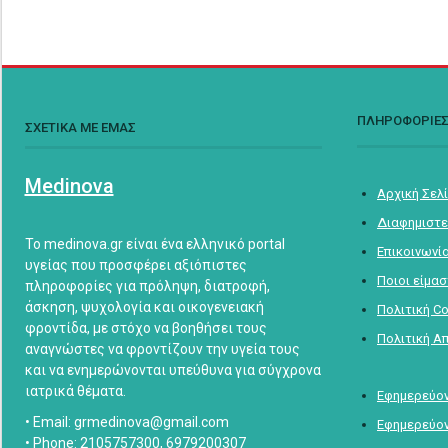
ΠΛΗΡΟΦΟΡΙΕ
ΣΧΕΤΙΚΑ ΜΕ ΕΜΑΣ
Medinova
Αρχική Σελ
Διαφημιστε
Το medinova.gr είναι ένα ελληνικό portal
Επικοινωνί
υγείας που προσφέρει αξιόπιστες
Ποιοι είμα
πληροφορίες για πρόληψη, διατροφή,
άσκηση, ψυχολογία και οικογενειακή
Πολιτική C
φροντίδα, με στόχο να βοηθήσει τους
Πολιτική Α
αναγνώστες να φροντίζουν την υγεία τους
και να ενημερώνονται υπεύθυνα για σύγχρονα
ιατρικά θέματα.
Εφημερεύον
• Email: grmedinova@gmail.com
Εφημερεύον
• Phone: 2105757300, 6979200307