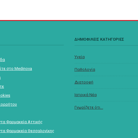
Σ
ΔΗΜΟΦΙΛΕΙΣ ΚΑΤΗΓΟΡΙΕΣ
Υγεία
ίδα
ίτε στο Medinova
Παθολογία
α
Διατροφή
στε
Ιατρικά Νέα
ookies
πορρήτου
Γνωρίζετε ότι...
τα Φαρμακεία Αττικής
τα Φαρμακεία Θεσσαλονίκης