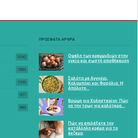
ΠΡΟΣΦΑΤΑ ΑΡΘΡΑ
Οφέλη των κρεμμυδιών στην
3542
υγεία και σωστή αποθήκευση
1863
Σαλάτα με Αγγούρι,
1393
Καλαμπόκι και Φασόλια: Η
Απόλυτη…
971
Βρώμη για Χοληστερίνη: Πώς
να την τρως για καλύτερα…
883
Πώς να επιλέξετε την
κατάλληλη κρέμα για το
έκζεμα