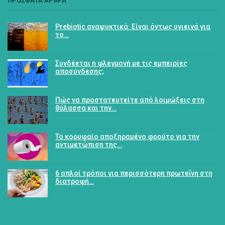
ΠΡΟΣΦΑΤΑ ΑΡΘΡΑ
Prebiotic αναψυκτικά: Είναι όντως υγιεινά για
το…
Συνδέεται η φλεγμονή με τις εμπειρίες
αποσύνδεσης;
Πώς να προστατευτείτε από λοιμώξεις στη
θάλασσα και την…
Το κορυφαίο αποξηραμένο φρούτο για την
αντιμετώπιση της…
6 απλοί τρόποι για περισσότερη πρωτεΐνη στη
διατροφή…