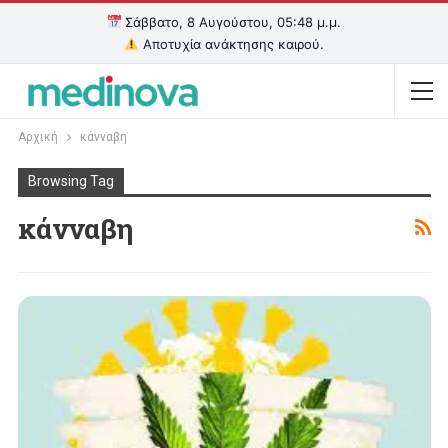
Σάββατο, 8 Αυγούστου, 05:48 μ.μ.
Αποτυχία ανάκτησης καιρού.
Αρχική
κάνναβη
Browsing Tag
κάνναβη