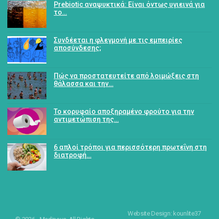
Prebiotic αναψυκτικά: Είναι όντως υγιεινά για
το…
Συνδέεται η φλεγμονή με τις εμπειρίες
αποσύνδεσης;
Πώς να προστατευτείτε από λοιμώξεις στη
θάλασσα και την…
Το κορυφαίο αποξηραμένο φρούτο για την
αντιμετώπιση της…
6 απλοί τρόποι για περισσότερη πρωτεΐνη στη
διατροφή…
Website Design: kounlite37