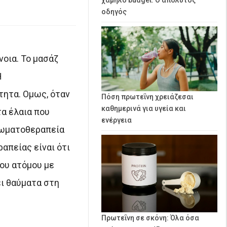
οδηγός
νοια. Το μασάζ
Η
τητα. Ομως, όταν
Πόση πρωτεΐνη χρειάζεσαι
καθημερινά για υγεία και
τα έλαια που
ενέργεια
αρωματοθεραπεία
απείας είναι ότι
ου ατόμου με
ει θαύματα στη
Πρωτεΐνη σε σκόνη: Όλα όσα