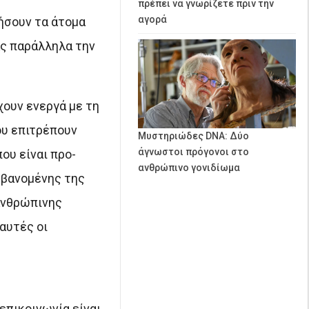
πρέπει να γνωρίζετε πριν την
αγορά
ήσουν τα άτομα
ας παράλληλα την
ουν ενεργά με τη
ου επιτρέπουν
Μυστηριώδες DNA: Δύο
άγνωστοι πρόγονοι στο
ου είναι προ-
ανθρώπινο γονιδίωμα
αμβανομένης της
 ανθρώπινης
αυτές οι
επικοινωνία είναι