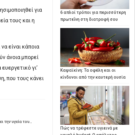
ησιμοποιηθεί για
6 απλοί τρόποι για περισσότερη
πρωτεΐνη στη διατροφή σου
ία τους και η
 να είναι κάποια
ύν άνοια μπορεί
 ευεργετικό γι’
Καψαϊκίνη: Τα οφέλη και οι
κίνδυνοι από την καυτερή ουσία
η, που τους κάνει
ι την υγεία του…
Πώς να τρέφεστε υγιεινά με
χαμηλό budget: Ο απόλυτος