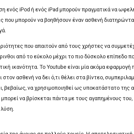
ση ενός iPod ή ενός iPad μπορούν πραγματικά να ωφελ
ές που μπορούν να βοηθήσουν έναν ασθενή διατηρώντ
γά.
ριότητες που απαιτούν από τους χρήστες να συμμετέχ
ινθοι από το εύκολο μέχρι το πιο δύσκολο επίπεδο π
ική ικανότητα. Το Υοutube είναι μία ακόμα εφαρμογή π
 στον ασθενή να δει ό,τι θέλει στα βίντεο, συμπεριλ
ει, βεβαίως, να χρησιμοποιηθεί ως υποκατάστατο της
 μπορεί να βρίσκεται πάντα με τους αγαπημένους του, 
 λύση.
εία της άνοιας σε πολλούς τομείς. Η αποτελεσματική 