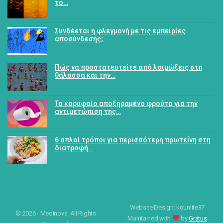
το…
Συνδέεται η φλεγμονή με τις εμπειρίες
αποσύνδεσης;
Πώς να προστατευτείτε από λοιμώξεις στη
θάλασσα και την…
Το κορυφαίο αποξηραμένο φρούτο για την
αντιμετώπιση της…
6 απλοί τρόποι για περισσότερη πρωτεΐνη στη
διατροφή…
Website Design: kounlite37
© 2026 - Medinova. All Rights
Maintained with
by
Gratus