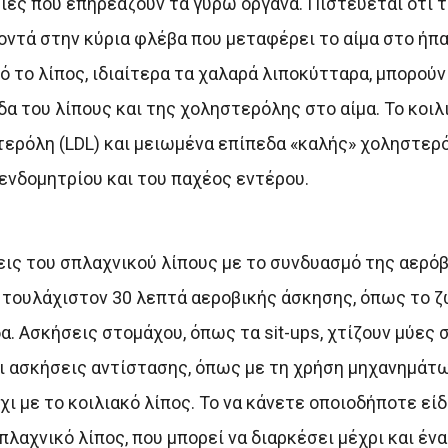
ίες που επηρεάζουν τα γύρω όργανα. Πιστεύεται ότι τ
 κοντά στην κύρια φλέβα που μεταφέρει το αίμα στο ήπ
ό το λίπος, ιδιαίτερα τα χαλαρά λιποκύτταρα, μπορού
α του λίπους και της χοληστερόλης στο αίμα. Το κοιλ
τερόλη (LDL) και μειωμένα επίπεδα «καλής» χοληστερ
 ενδομητρίου και του παχέος εντέρου.
ις του σπλαχνικού λίπους με το συνδυασμό της αερόβ
ν τουλάχιστον 30 λεπτά αεροβικής άσκησης, όπως το 
. Ασκήσεις στομάχου, όπως τα sit-ups, χτίζουν μύες σ
 οι ασκήσεις αντίστασης, όπως με τη χρήση μηχανημάτ
χι με το κοιλιακό λίπος. Το να κάνετε οποιοδήποτε εί
λαχνικό λίπος, που μπορεί να διαρκέσει μέχρι και ένα