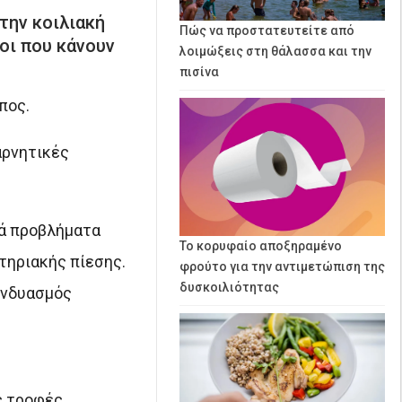
την κοιλιακή
Πώς να προστατευτείτε από
νοι που κάνουν
λοιμώξεις στη θάλασσα και την
πισίνα
πος.
αρνητικές
ρά προβλήματα
Το κορυφαίο αποξηραμένο
τηριακής πίεσης.
φρούτο για την αντιμετώπιση της
δυσκοιλιότητας
συνδυασμός
ς τροφές