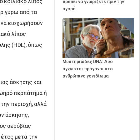
ο κοιλιακό λίπος
πρέπει να γνωρίζετε πριν την
αγορά
αρ γύρω από τα
ν να εισχωρήσουν
ιακό λίπος
όλης (HDL), όπως
Μυστηριώδες DNA: Δύο
άγνωστοι πρόγονοι στο
ανθρώπινο γονιδίωμα
ιας άσκησης και
ζωηρό περπάτημα ή
την περιοχή, αλλά
ων άσκησης,
δος αερόβιας
 έτος μετά την