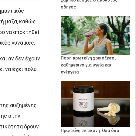
οδηγός
σημαντικός
κή μάζα, καθώς
ρο να αποκτηθεί
ακές γυναίκες.
και αν δεν έχουν
Πόση πρωτεΐνη χρειάζεσαι
καθημερινά για υγεία και
εί να έχει πολύ
ενέργεια
 της αυξημένης
σης στην
ατικότητα δρουν
Πρωτεΐνη σε σκόνη: Όλα όσα