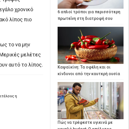
εγάλο χρονικό
6 απλοί τρόποι για περισσότερη
πρωτεΐνη στη διατροφή σου
ακό λίπος πιο
ως το να μην
 Μερικές μελέτες
υν αυτό το λίπος.
Καψαϊκίνη: Τα οφέλη και οι
κίνδυνοι από την καυτερή ουσία
ιτέλους η
Πώς να τρέφεστε υγιεινά με
χαμηλό budget: Ο απόλυτος