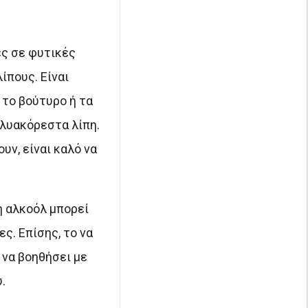
ες σε φυτικές
ίπους. Είναι
 το βούτυρο ή τα
ολυακόρεστα λίπη.
υν, είναι καλό να
η αλκοόλ μπορεί
ς. Επίσης, το να
 να βοηθήσει με
.