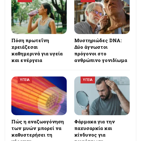
Πόση πρωτεΐνη
Μυστηριώδες DNA:
χρειάζεσαι
Δύο άγνωστοι
καθημερινά για υγεία
πρόγονοι στο
και ενέργεια
ανθρώπινο γονιδίωμα
ΥΓΕΙΑ
ΥΓΕΙΑ
Πώς η αναζωογόνηση
Φάρμακα για την
των μυών μπορεί να
παχυσαρκία και
καθυστερήσει τη
κίνδυνος για