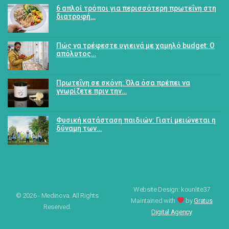
6 απλοί τρόποι για περισσότερη πρωτεΐνη στη
διατροφή…
Πώς να τρέφεστε υγιεινά με χαμηλό budget: Ο
απόλυτος…
Πρωτεΐνη σε σκόνη: Όλα όσα πρέπει να
γνωρίζετε πριν την…
Φυσική κατάσταση παιδιών: Γιατί μειώνεται η
δύναμη των…
Website Design: kounlite37
© 2026 - Medinova. All Rights
Maintained with
by
Gratus
Reserved.
Digital Agency