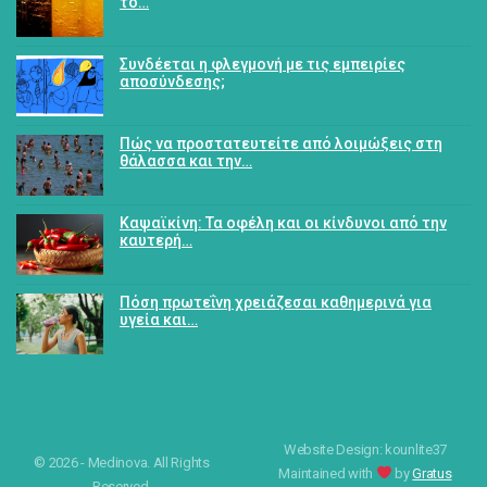
το…
Συνδέεται η φλεγμονή με τις εμπειρίες
αποσύνδεσης;
Πώς να προστατευτείτε από λοιμώξεις στη
θάλασσα και την…
Καψαϊκίνη: Τα οφέλη και οι κίνδυνοι από την
καυτερή…
Πόση πρωτεΐνη χρειάζεσαι καθημερινά για
υγεία και…
Website Design: kounlite37
© 2026 - Medinova. All Rights
Maintained with
by
Gratus
Reserved.