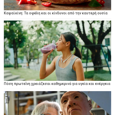
Καψαϊκίνη: Τα οφέλη και οι κίνδυνοι από την καυτερή ουσία
Πόση πρωτεΐνη χρειάζεσαι καθημερινά για υγεία και ενέργεια