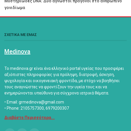
Μυστηριώδες DNA: Δύο άγνωστοι πρόγονοι στο ανθρώπινο
γονιδίωμα
ΣΧΕΤΙΚΑ ΜΕ ΕΜΑΣ
Medinova
Το medinova.gr είναι ένα ελληνικό portal υγείας που προσφέρει
αξιόπιστες πληροφορίες για πρόληψη, διατροφή, άσκηση,
ψυχολογία και οικογενειακή φροντίδα, με στόχο να βοηθήσει
τους αναγνώστες να φροντίζουν την υγεία τους και να
ενημερώνονται υπεύθυνα για σύγχρονα ιατρικά θέματα.
• Email: grmedinova@gmail.com
• Phone: 2105757300, 6979200307
Διαβάστε Περισσότερα...