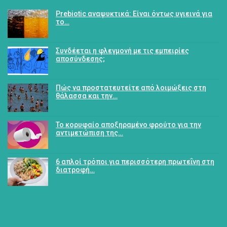
Prebiotic αναψυκτικά: Είναι όντως υγιεινά για
το…
Συνδέεται η φλεγμονή με τις εμπειρίες
αποσύνδεσης;
Πώς να προστατευτείτε από λοιμώξεις στη
θάλασσα και την…
Το κορυφαίο αποξηραμένο φρούτο για την
αντιμετώπιση της…
6 απλοί τρόποι για περισσότερη πρωτεΐνη στη
διατροφή…