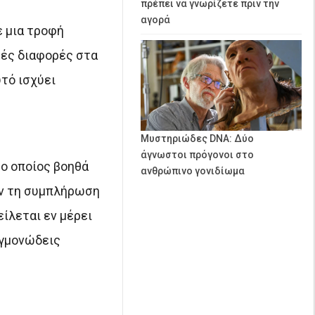
πρέπει να γνωρίζετε πριν την
αγορά
ε μια τροφή
κές διαφορές στα
τό ισχύει
Μυστηριώδες DNA: Δύο
άγνωστοι πρόγονοι στο
 ο οποίος βοηθά
ανθρώπινο γονιδίωμα
υν τη συμπλήρωση
είλεται εν μέρει
εγμονώδεις