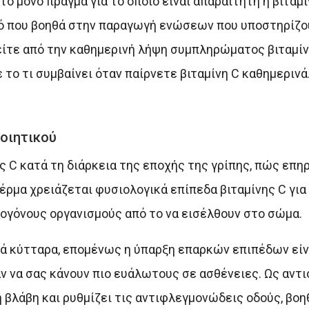
το μόνο πράγμα για το οποίο είναι απαραίτητη η βιταμί
ικό που βοηθά στην παραγωγή ενώσεων που υποστηρίζο
είτε από την καθημερινή λήψη συμπληρώματος βιταμίν
 το τι συμβαίνει όταν παίρνετε βιταμίνη C καθημερινά
οιητικού
ης C κατά τη διάρκεια της εποχής της γρίπης, πώς επη
δέρμα χρειάζεται φυσιολογικά επίπεδα βιταμίνης C για 
θογόνους οργανισμούς από το να εισέλθουν στο σώμα.
ικά κύτταρα, επομένως η ύπαρξη επαρκών επιπέδων εί
ν να σας κάνουν πιο ευάλωτους σε ασθένειες. Ως αντι
 βλάβη και ρυθμίζει τις αντιφλεγμονώδεις οδούς, βο