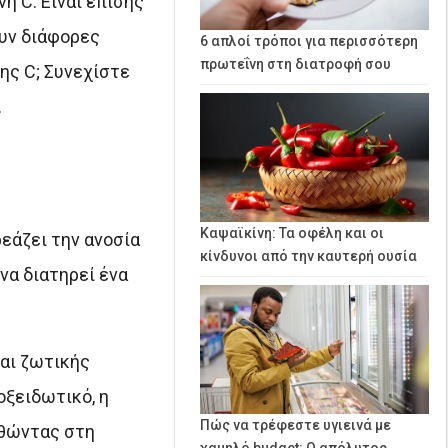
νη C. Είναι επίσης
υν διάφορες
6 απλοί τρόποι για περισσότερη
πρωτεΐνη στη διατροφή σου
ης C; Συνεχίστε
.
Καψαϊκίνη: Τα οφέλη και οι
ρεάζει την ανοσία
κίνδυνοι από την καυτερή ουσία
να διατηρεί ένα
ναι ζωτικής
οξειδωτικό, η
Πώς να τρέφεστε υγιεινά με
ηθώντας στη
χαμηλό budget: Ο απόλυτος