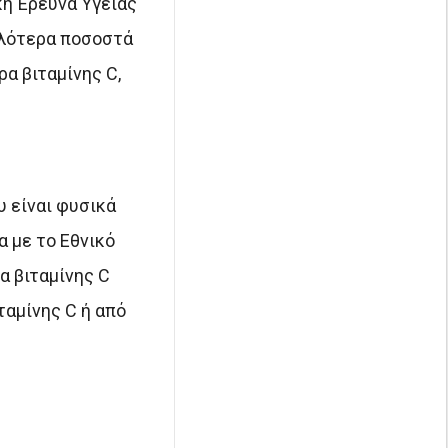
κή Έρευνα Υγείας
ηλότερα ποσοστά
α βιταμίνης C,
 είναι φυσικά
α με το Εθνικό
α βιταμίνης C
αμίνης C ή από