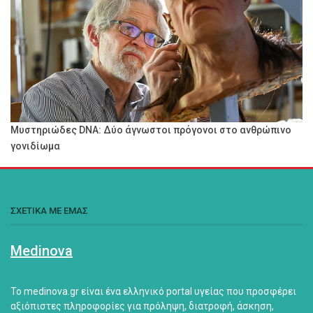
Μυστηριώδες DNA: Δύο άγνωστοι πρόγονοι στο ανθρώπινο
γονιδίωμα
ΣΧΕΤΙΚΑ ΜΕ ΕΜΑΣ
Medinova
Το medinova.gr είναι ένα ελληνικό portal υγείας που προσφέρει
αξιόπιστες πληροφορίες για πρόληψη, διατροφή, άσκηση,