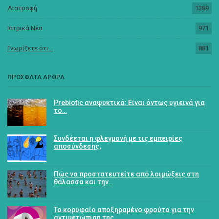
Διατροφή
1389
Ιατρικά Νέα
971
Γνωρίζετε ότι...
881
ΠΡΟΣΦΑΤΑ ΑΡΘΡΑ
Prebiotic αναψυκτικά: Είναι όντως υγιεινά για
το…
Συνδέεται η φλεγμονή με τις εμπειρίες
αποσύνδεσης;
Πώς να προστατευτείτε από λοιμώξεις στη
θάλασσα και την…
Το κορυφαίο αποξηραμένο φρούτο για την
αντιμετώπιση της…