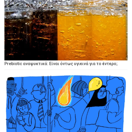
Prebiotic αναψυκτικά: Είναι όντως υγιεινά για το έντερο;