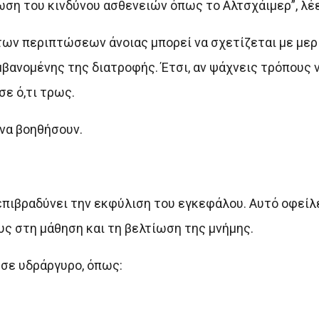
η του κινδύνου ασθενειών όπως το Αλτσχάιμερ”, λέει
 των περιπτώσεων άνοιας μπορεί να σχετίζεται με μερ
βανομένης της διατροφής. Έτσι, αν ψάχνεις τρόπους ν
ε ό,τι τρως.
 να βοηθήσουν.
 επιβραδύνει την εκφύλιση του εγκεφάλου. Αυτό οφείλ
ους στη μάθηση και τη βελτίωση της μνήμης.
 σε υδράργυρο, όπως: