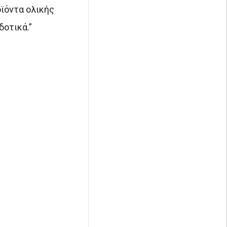
οϊόντα ολικής
δοτικά.”