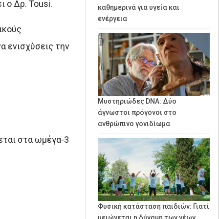
 ο Δρ. Tousi.
καθημερινά για υγεία και
ενέργεια
ικούς
α ενισχύσεις την
Μυστηριώδες DNA: Δύο
άγνωστοι πρόγονοι στο
ανθρώπινο γονιδίωμα
εται στα ωμέγα-3
Φυσική κατάσταση παιδιών: Γιατί
μειώνεται η δύναμη των νέων