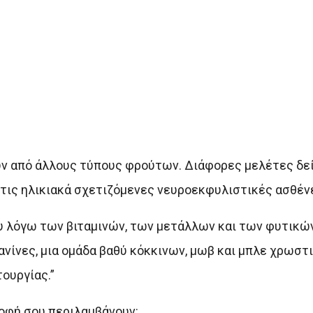
υν από άλλους τύπους φρούτων. Διάφορες μελέτες δεί
στις ηλικιακά σχετιζόμενες νευροεκφυλιστικές ασθένε
υ λόγω των βιταμινών, των μετάλλων και των φυτικών
κυανίνες, μια ομάδα βαθύ κόκκινων, μωβ και μπλε χρωσ
ουργίας.”
ροφή σου περιλαμβάνουν: