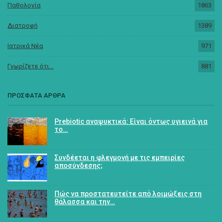
Παθολογία
1863
Διατροφή
1389
Ιατρικά Νέα
971
Γνωρίζετε ότι...
881
ΠΡΟΣΦΑΤΑ ΑΡΘΡΑ
Prebiotic αναψυκτικά: Είναι όντως υγιεινά για
το…
Συνδέεται η φλεγμονή με τις εμπειρίες
αποσύνδεσης;
Πώς να προστατευτείτε από λοιμώξεις στη
θάλασσα και την…