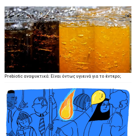
Prebiotic αναψυκτικά: Είναι όντως υγιεινά για το έντερο;