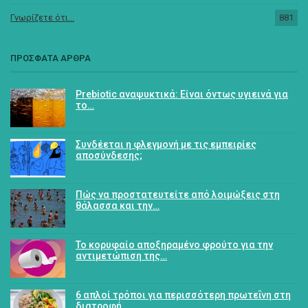
Γνωρίζετε ότι...
881
ΠΡΟΣΦΑΤΑ ΑΡΘΡΑ
Prebiotic αναψυκτικά: Είναι όντως υγιεινά για
το…
Συνδέεται η φλεγμονή με τις εμπειρίες
αποσύνδεσης;
Πώς να προστατευτείτε από λοιμώξεις στη
θάλασσα και την…
Το κορυφαίο αποξηραμένο φρούτο για την
αντιμετώπιση της…
6 απλοί τρόποι για περισσότερη πρωτεΐνη στη
διατροφή…