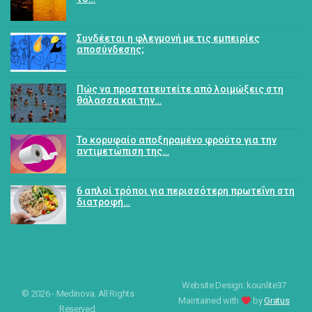
Συνδέεται η φλεγμονή με τις εμπειρίες
αποσύνδεσης;
Πώς να προστατευτείτε από λοιμώξεις στη
θάλασσα και την…
Το κορυφαίο αποξηραμένο φρούτο για την
αντιμετώπιση της…
6 απλοί τρόποι για περισσότερη πρωτεΐνη στη
διατροφή…
Website Design: kounlite37
© 2026 - Medinova. All Rights
Maintained with
by
Gratus
Reserved.