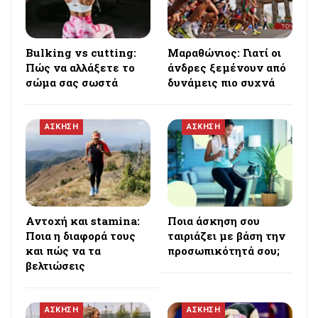
Bulking vs cutting:
Μαραθώνιος: Γιατί οι
Πώς να αλλάξετε το
άνδρες ξεμένουν από
σώμα σας σωστά
δυνάμεις πιο συχνά
ΑΣΚΗΣΗ
ΑΣΚΗΣΗ
Αντοχή και stamina:
Ποια άσκηση σου
Ποια η διαφορά τους
ταιριάζει με βάση την
και πώς να τα
προσωπικότητά σου;
βελτιώσεις
ΑΣΚΗΣΗ
ΑΣΚΗΣΗ