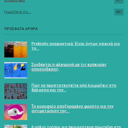
Ιατρικά Νέα
971
Γνωρίζετε ότι...
881
ΠΡΟΣΦΑΤΑ ΑΡΘΡΑ
Prebiotic αναψυκτικά: Είναι όντως υγιεινά για
το…
Συνδέεται η φλεγμονή με τις εμπειρίες
αποσύνδεσης;
Πώς να προστατευτείτε από λοιμώξεις στη
θάλασσα και την…
Το κορυφαίο αποξηραμένο φρούτο για την
αντιμετώπιση της…
6 απλοί τρόποι για περισσότερη πρωτεΐνη στη