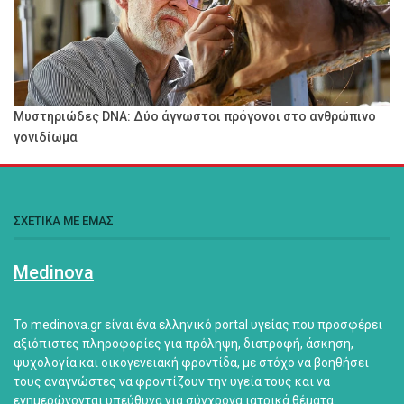
Μυστηριώδες DNA: Δύο άγνωστοι πρόγονοι στο ανθρώπινο
γονιδίωμα
ΣΧΕΤΙΚΑ ΜΕ ΕΜΑΣ
Medinova
Το medinova.gr είναι ένα ελληνικό portal υγείας που προσφέρει
αξιόπιστες πληροφορίες για πρόληψη, διατροφή, άσκηση,
ψυχολογία και οικογενειακή φροντίδα, με στόχο να βοηθήσει
τους αναγνώστες να φροντίζουν την υγεία τους και να
ενημερώνονται υπεύθυνα για σύγχρονα ιατρικά θέματα.