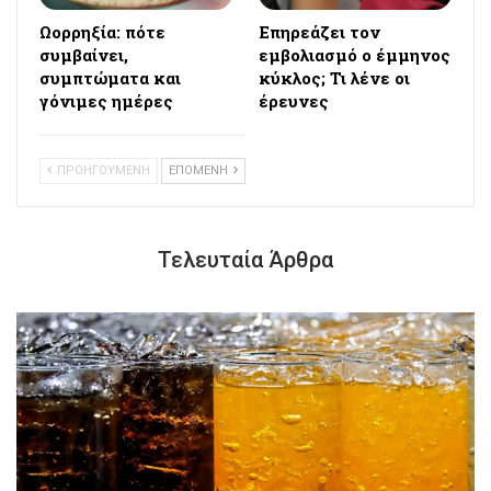
Ωορρηξία: πότε
Επηρεάζει τον
συμβαίνει,
εμβολιασμό ο έμμηνος
συμπτώματα και
κύκλος; Τι λένε οι
γόνιμες ημέρες
έρευνες
ΠΡΟΗΓΟΥΜΕΝΗ
ΕΠΟΜΕΝΗ
Τελευταία Άρθρα