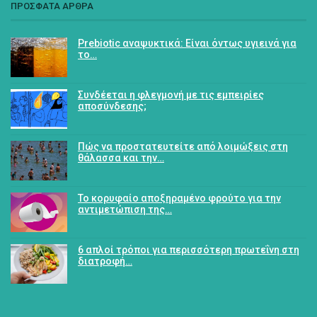
ΠΡΟΣΦΑΤΑ ΑΡΘΡΑ
Prebiotic αναψυκτικά: Είναι όντως υγιεινά για
το…
Συνδέεται η φλεγμονή με τις εμπειρίες
αποσύνδεσης;
Πώς να προστατευτείτε από λοιμώξεις στη
θάλασσα και την…
Το κορυφαίο αποξηραμένο φρούτο για την
αντιμετώπιση της…
6 απλοί τρόποι για περισσότερη πρωτεΐνη στη
διατροφή…