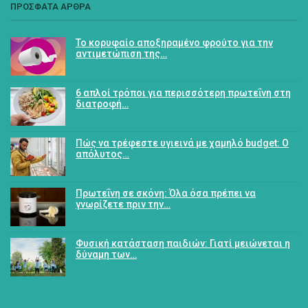
ΠΡΟΣΦΑΤΑ ΑΡΘΡΑ
Το κορυφαίο αποξηραμένο φρούτο για την
αντιμετώπιση της…
6 απλοί τρόποι για περισσότερη πρωτεΐνη στη
διατροφή…
Πώς να τρέφεστε υγιεινά με χαμηλό budget: Ο
απόλυτος…
Πρωτεΐνη σε σκόνη: Όλα όσα πρέπει να
γνωρίζετε πριν την…
Φυσική κατάσταση παιδιών: Γιατί μειώνεται η
δύναμη των…