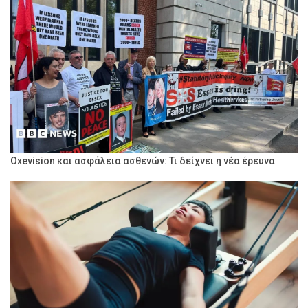
Oxevision και ασφάλεια ασθενών: Τι δείχνει η νέα έρευνα