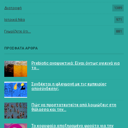
Διατροφή
1389
Ιατρικά Νέα
971
Γνωρίζετε ότι...
881
ΠΡΟΣΦΑΤΑ ΑΡΘΡΑ
Prebiotic αναψυκτικά: Είναι όντως υγιεινά για
το…
Συνδέεται η φλεγμονή με τις εμπειρίες
αποσύνδεσης;
Πώς να προστατευτείτε από λοιμώξεις στη
θάλασσα και την…
Το κορυφαίο αποξηραμένο φρούτο για την