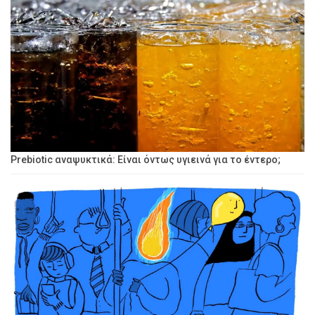
Prebiotic αναψυκτικά: Είναι όντως υγιεινά για το έντερο;