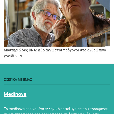
Μυστηριώδες DNA: Δύο άγνωστοι πρόγονοι στο ανθρώπινο
γονιδίωμα
ΣΧΕΤΙΚΑ ΜΕ ΕΜΑΣ
Medinova
Το medinova.gr είναι ένα ελληνικό portal υγείας που προσφέρει