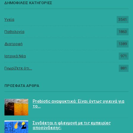
ΔΗΜΟΦΙΛΕΙΣ ΚΑΤΗΓΟΡΙΕΣ
Υγεία
3541
Παθολογία
1863
Διατροφή
1389
Ιατρικά Νέα
971
Γνωρίζετε ότι...
881
ΠΡΟΣΦΑΤΑ ΑΡΘΡΑ
Prebiotic αναψυκτικά: Είναι όντως υγιεινά για
το…
Συνδέεται η φλεγμονή με τις εμπειρίες
αποσύνδεσης;