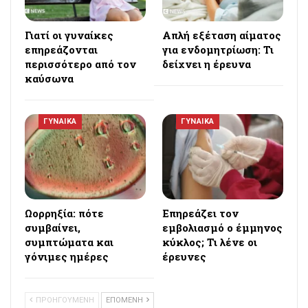
Γιατί οι γυναίκες
Απλή εξέταση αίματος
επηρεάζονται
για ενδομητρίωση: Τι
περισσότερο από τον
δείχνει η έρευνα
καύσωνα
ΓΥΝΑΙΚΑ
ΓΥΝΑΙΚΑ
Ωορρηξία: πότε
Επηρεάζει τον
συμβαίνει,
εμβολιασμό ο έμμηνος
συμπτώματα και
κύκλος; Τι λένε οι
γόνιμες ημέρες
έρευνες
ΠΡΟΗΓΟΥΜΕΝΗ
ΕΠΟΜΕΝΗ