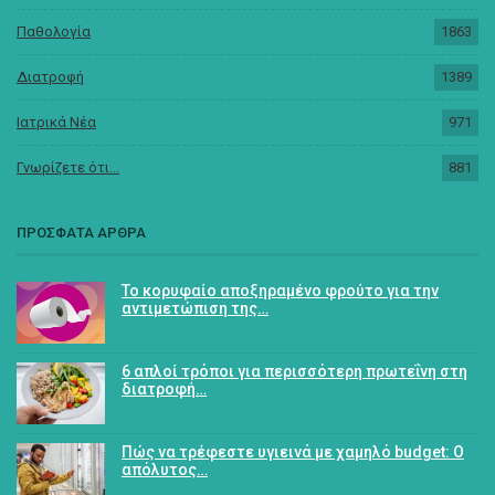
Παθολογία
1863
Διατροφή
1389
Ιατρικά Νέα
971
Γνωρίζετε ότι...
881
ΠΡΟΣΦΑΤΑ ΑΡΘΡΑ
Το κορυφαίο αποξηραμένο φρούτο για την
αντιμετώπιση της…
6 απλοί τρόποι για περισσότερη πρωτεΐνη στη
διατροφή…
Πώς να τρέφεστε υγιεινά με χαμηλό budget: Ο
απόλυτος…