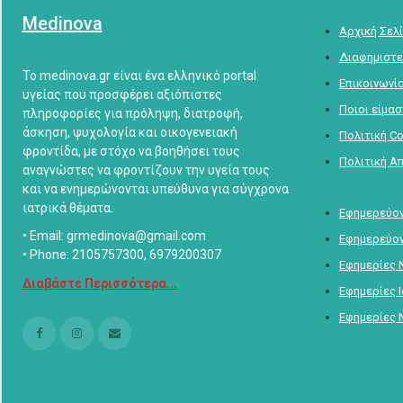
Medinova
Αρχική Σελ
Διαφημιστε
Το medinova.gr είναι ένα ελληνικό portal
Επικοινωνί
υγείας που προσφέρει αξιόπιστες
Ποιοι είμα
πληροφορίες για πρόληψη, διατροφή,
άσκηση, ψυχολογία και οικογενειακή
Πολιτική C
φροντίδα, με στόχο να βοηθήσει τους
Πολιτική Α
αναγνώστες να φροντίζουν την υγεία τους
και να ενημερώνονται υπεύθυνα για σύγχρονα
ιατρικά θέματα.
Εφημερεύον
• Email: grmedinova@gmail.com
Εφημερεύον
• Phone: 2105757300, 6979200307
Εφημερίες 
Διαβάστε Περισσότερα...
Εφημερίες 
Εφημερίες 