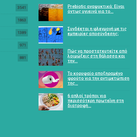
Prebiotic αναψυκτικά: Είναι
3541
όντως υγιεινά για το…
1863
Συνδέεται η φλεγμονή με τις
1389
εμπειρίες αποσύνδεσης;
971
Πώς να προστατευτείτε από
λοιμώξεις στη θάλασσα και
881
την…
Το κορυφαίο αποξηραμένο
φρούτο για την αντιμετώπιση
της…
6 απλοί τρόποι για
περισσότερη πρωτεΐνη στη
διατροφή…