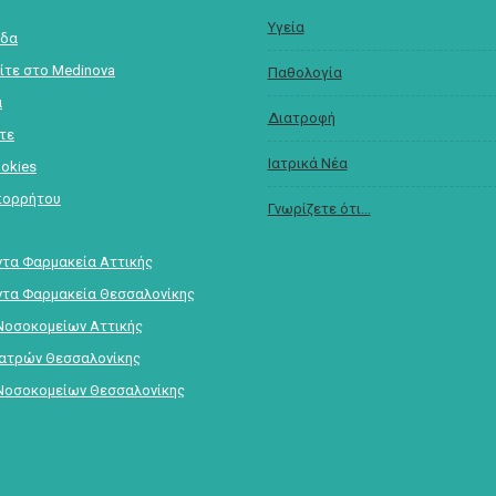
Υγεία
ίδα
ίτε στο Medinova
Παθολογία
α
Διατροφή
στε
Ιατρικά Νέα
ookies
πορρήτου
Γνωρίζετε ότι...
τα Φαρμακεία Αττικής
τα Φαρμακεία Θεσσαλονίκης
Νοσοκομείων Αττικής
Ιατρών Θεσσαλονίκης
Νοσοκομείων Θεσσαλονίκης