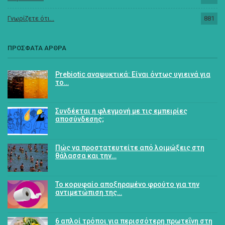
Γνωρίζετε ότι...
881
ΠΡΟΣΦΑΤΑ ΑΡΘΡΑ
Prebiotic αναψυκτικά: Είναι όντως υγιεινά για
το…
Συνδέεται η φλεγμονή με τις εμπειρίες
αποσύνδεσης;
Πώς να προστατευτείτε από λοιμώξεις στη
θάλασσα και την…
Το κορυφαίο αποξηραμένο φρούτο για την
αντιμετώπιση της…
6 απλοί τρόποι για περισσότερη πρωτεΐνη στη