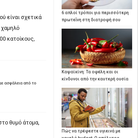
6 απλοί τρόποι για περισσότερη
ού είναι σχετικά
πρωτεΐνη στη διατροφή σου
 χαμηλό
00 κατοίκους,
Καψαϊκίνη: Τα οφέλη και οι
κίνδυνοι από την καυτερή ουσία
με ασφάλεια από το
στο θυμό άτομα,
Πώς να τρέφεστε υγιεινά με
χαμηλό budget: Ο απόλυτος