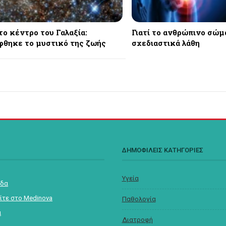
το κέντρο του Γαλαξία:
Γιατί το ανθρώπινο σώμ
θηκε το μυστικό της ζωής
σχεδιαστικά λάθη
Σ
ΔΗΜΟΦΙΛΕΙΣ ΚΑΤΗΓΟΡΙΕΣ
Υγεία
ίδα
ίτε στο Medinova
Παθολογία
α
Διατροφή