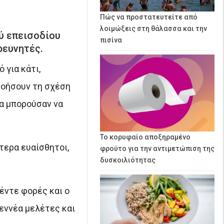
Πώς να προστατευτείτε από
λοιμώξεις στη θάλασσα και την
ύ επεισοδίου
πισίνα
ρευνητές.
 για κάτι,
νοήσουν τη σχέση
θα μπορούσαν να
Το κορυφαίο αποξηραμένο
τερα ευαίσθητοι,
φρούτο για την αντιμετώπιση της
δυσκοιλιότητας
έντε φορές και ο
εννέα μελέτες και