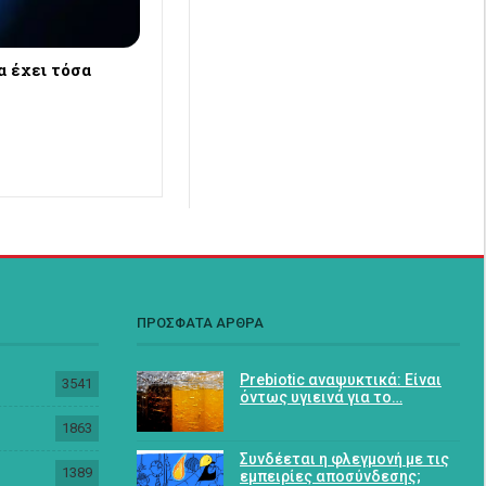
α έχει τόσα
ΠΡΟΣΦΑΤΑ ΑΡΘΡΑ
Prebiotic αναψυκτικά: Είναι
3541
όντως υγιεινά για το…
1863
Συνδέεται η φλεγμονή με τις
1389
εμπειρίες αποσύνδεσης;