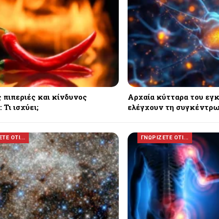
 πιπεριές και κίνδυνος
Αρχαία κύτταρα του εγ
 Τι ισχύει;
ελέγχουν τη συγκέντρω
ΤΕ ΟΤΙ...
ΓΝΩΡΙΖΕΤΕ ΟΤΙ...