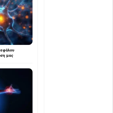
κεφάλου
ση μας