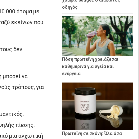
οδηγός
10.000 άτομα με
ταξύ εκείνων που
 τους δεν
Πόση πρωτεΐνη χρειάζεσαι
καθημερινά για υγεία και
ενέργεια
ή μπορεί να
νούς τρόπους, για
μαντικός.
ψηλής πίεσης.
Πρωτεΐνη σε σκόνη: Όλα όσα
από μια αγχωτική