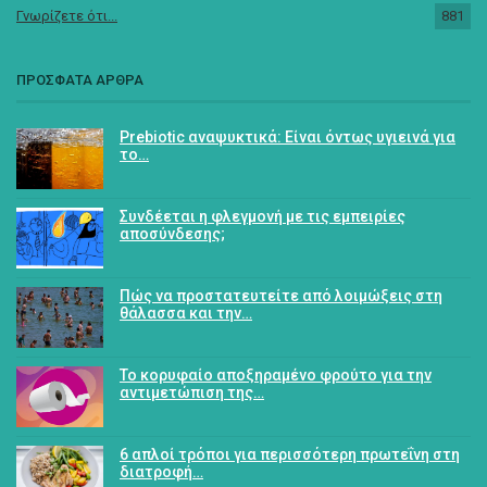
Γνωρίζετε ότι...
881
ΠΡΟΣΦΑΤΑ ΑΡΘΡΑ
Prebiotic αναψυκτικά: Είναι όντως υγιεινά για
το…
Συνδέεται η φλεγμονή με τις εμπειρίες
αποσύνδεσης;
Πώς να προστατευτείτε από λοιμώξεις στη
θάλασσα και την…
Το κορυφαίο αποξηραμένο φρούτο για την
αντιμετώπιση της…
6 απλοί τρόποι για περισσότερη πρωτεΐνη στη
διατροφή…