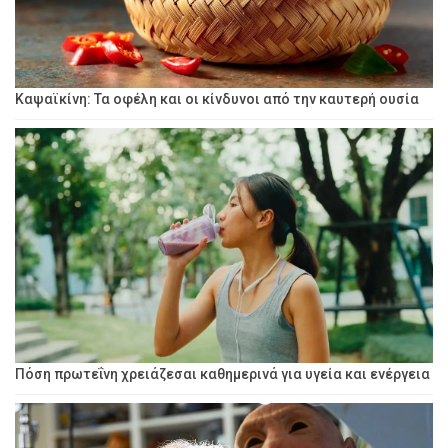
Καψαϊκίνη: Τα οφέλη και οι κίνδυνοι από την καυτερή ουσία
Πόση πρωτεΐνη χρειάζεσαι καθημερινά για υγεία και ενέργεια