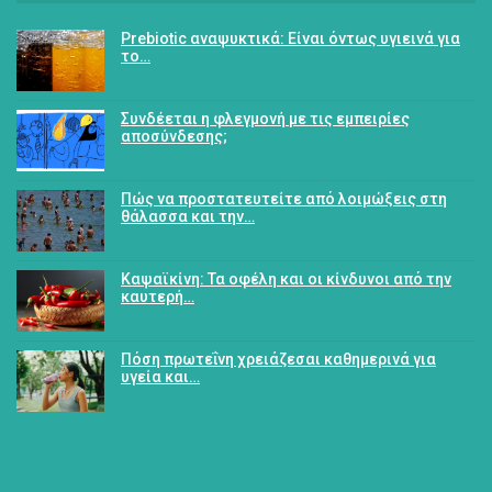
Prebiotic αναψυκτικά: Είναι όντως υγιεινά για
το…
Συνδέεται η φλεγμονή με τις εμπειρίες
αποσύνδεσης;
Πώς να προστατευτείτε από λοιμώξεις στη
θάλασσα και την…
Καψαϊκίνη: Τα οφέλη και οι κίνδυνοι από την
καυτερή…
Πόση πρωτεΐνη χρειάζεσαι καθημερινά για
υγεία και…