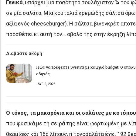
Γενικά
, υπάρχει μια ποσότητα τουλάχιστον ¼ του φ
σε μία σαλάτα. Μία κουταλιά κρεμώδης σάλτσα όμως
αξία ενός cheeseburger). Η σάλτσα βινεγκρέτ αποτε
προσθέτει κι αυτή τον… οβολό της στην έκρηξη λίπ
Διαβάστε ακόμη
Πώς να τρέφεστε υγιεινά με χαμηλό budget: Ο απόλ
οδηγός
ΑΥΓ 2, 2026
Ο τόνος, τα μακαρόνια και οι σαλάτες με κοτόπο
που φυσικά με τη σειρά της είναι φορτωμένη με λίπ
θερμίδες και 16g λίπους, η τονοσαλάτα έχει 192 θερ