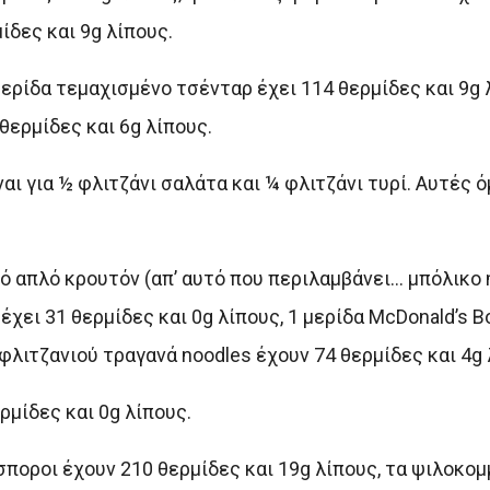
ίδες και 9g λίπους.
μερίδα τεμαχισμένο τσένταρ έχει 114 θερμίδες και 9g 
 θερμίδες και 6g λίπους.
 για ½ φλιτζάνι σαλάτα και ¼ φλιτζάνι τυρί. Αυτές ό
ό απλό κρουτόν (απ’ αυτό που περιλαμβάνει… μπόλικο 
έχει 31 θερμίδες και 0g λίπους, 1 μερίδα McDonald’s 
φλιτζανιού τραγανά noodles έχουν 74 θερμίδες και 4g 
ρμίδες και 0g λίπους.
σποροι έχουν 210 θερμίδες και 19g λίπους, τα ψιλοκο