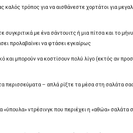
νας καλός τρόπος για να αισθάνεστε χορτάτοι για μεγα
ε συγκριτικά με ένα σάντουιτς ή μια πίτσα και το μήν
σει προλαβαίνει να φτάσει εγκαίρως
ό και μπορούν να κοστίσουν πολύ λίγο (εκτός αν προ
τα περισσεύματα – απλά ρίξτε τα μέσα στη σαλάτα σα
α «ύπουλα» ντρέσινγκ που περιέχει η «αθώα» σαλάτα σ