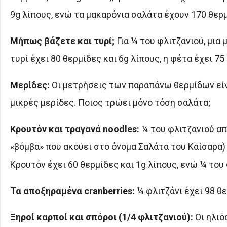
9g λίπους, ενώ τα μακαρόνια σαλάτα έχουν 170 θερμ
Μήπως βάζετε και τυρί;
Για ¼ του φλιτζανιού, μια 
τυρί έχει 80 θερμίδες και 6g λίπους, η φέτα έχει 75
Μερίδες:
Oι μετρήσεις των παραπάνω θερμίδων είναι
μικρές μερίδες. Ποιος τρώει μόνο τόση σαλάτα;
Κρουτόν και τραγανά noodles:
¼ του φλιτζανιού απ
«βόμβα» που ακούει στο όνομα Σαλάτα του Καίσαρα) 
Κρουτόν έχει 60 θερμίδες και 1g λίπους, ενώ ¼ του 
Τα αποξηραμένα cranberries:
¼ φλιτζάνι έχει 98 θε
Ξηροί καρποί και σπόροι (1/4 φλιτζανιού):
Οι ηλιό