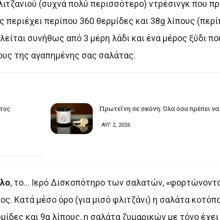
λιτζανιού (συχνά πολύ περισσότερο) ντρέσινγκ που π
 περιέχει περίπου 360 θερμίδες και 38g λίπους (περί
λείται συνήθως από 3 μέρη λάδι και ένα μέρος ξύδι πο
ους της αγαπημένης σας σαλάτας.
υτος
Πρωτεΐνη σε σκόνη: Όλα όσα πρέπει να
ΑΥΓ 2, 2026
υλο
, το… Ιερό Δισκοπότηρο των σαλατών, «φορτώνοντα
ος. Κατά μέσο όρο (για μισό φλιτζάνι) η σαλάτα κοτόπ
μίδες και 9g λίπους, η σαλάτα ζυμαρικών με τόνο έχει