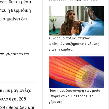
ροστίθεται μέσα
που η θερμιδική
υ σημαίνει ότι
Σύνδρομο πολυκυστικών
ωοθηκών: Αυξημένος κίνδυνος
για την καρδιά
 γνωρίζετε πριν την…
ι» με μαγιονέζα
Πώς η αναζωογόνηση των μυών
μπορεί να καθυστερήσει τη
ουλο έχει 208
γήρανση
 397 θερμίδες και