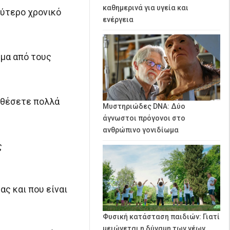
καθημερινά για υγεία και
λύτερο χρονικό
ενέργεια
υμα από τους
σθέσετε πολλά
Μυστηριώδες DNA: Δύο
άγνωστοι πρόγονοι στο
ανθρώπινο γονιδίωμα
ς
ας και που είναι
Φυσική κατάσταση παιδιών: Γιατί
μειώνεται η δύναμη των νέων