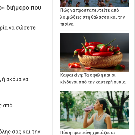
ο» διήμερο που
Πώς να προστατευτείτε από
λοιμώξεις στη θάλασσα και την
πισίνα
αιρία να σώσετε
Καψαϊκίνη: Τα οφέλη και οι
 ή ακόμα να
κίνδυνοι από την καυτερή ουσία
ς από
όλης σας και την
Πόση πρωτεΐνη χρειάζεσαι