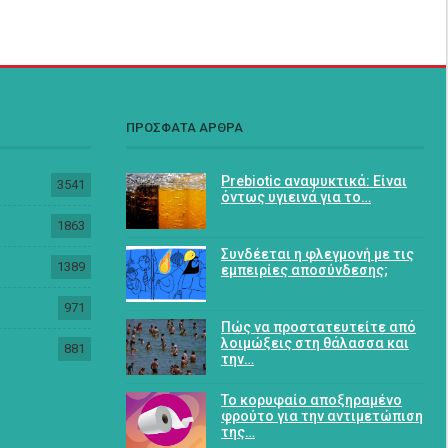
ΠΡΟΣΦΑΤΑ ΑΡΘΡΑ
Prebiotic αναψυκτικά: Είναι
3541
όντως υγιεινά για το…
1863
Συνδέεται η φλεγμονή με τις
1389
εμπειρίες αποσύνδεσης;
971
Πώς να προστατευτείτε από
λοιμώξεις στη θάλασσα και
881
την…
Το κορυφαίο αποξηραμένο
φρούτο για την αντιμετώπιση
της…