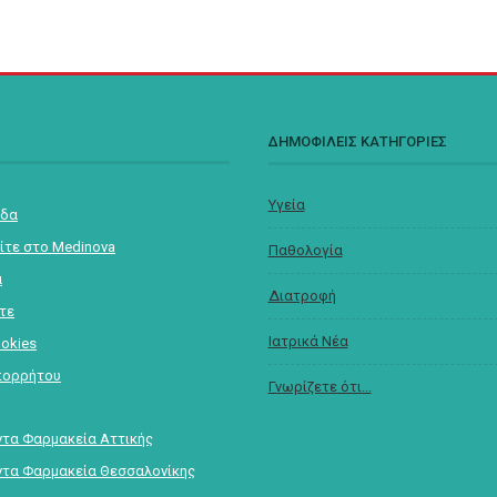
Σ
ΔΗΜΟΦΙΛΕΙΣ ΚΑΤΗΓΟΡΙΕΣ
Υγεία
ίδα
ίτε στο Medinova
Παθολογία
α
Διατροφή
στε
Ιατρικά Νέα
ookies
πορρήτου
Γνωρίζετε ότι...
τα Φαρμακεία Αττικής
τα Φαρμακεία Θεσσαλονίκης