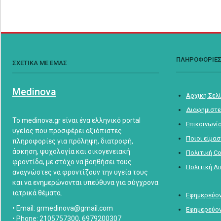
ΠΛΗΡΟΦΟΡΙΕ
ΣΧΕΤΙΚΑ ΜΕ ΕΜΑΣ
Medinova
Αρχική Σελ
Διαφημιστε
Το medinova.gr είναι ένα ελληνικό portal
Επικοινωνί
υγείας που προσφέρει αξιόπιστες
Ποιοι είμα
πληροφορίες για πρόληψη, διατροφή,
άσκηση, ψυχολογία και οικογενειακή
Πολιτική C
φροντίδα, με στόχο να βοηθήσει τους
Πολιτική Α
αναγνώστες να φροντίζουν την υγεία τους
και να ενημερώνονται υπεύθυνα για σύγχρονα
ιατρικά θέματα.
Εφημερεύον
• Email: grmedinova@gmail.com
Εφημερεύον
• Phone: 2105757300, 6979200307