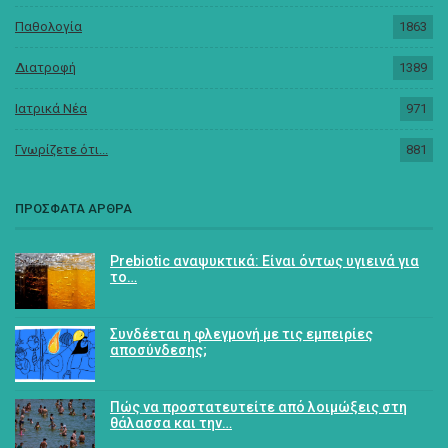
Παθολογία
1863
Διατροφή
1389
Ιατρικά Νέα
971
Γνωρίζετε ότι...
881
ΠΡΟΣΦΑΤΑ ΑΡΘΡΑ
Prebiotic αναψυκτικά: Είναι όντως υγιεινά για
το…
Συνδέεται η φλεγμονή με τις εμπειρίες
αποσύνδεσης;
Πώς να προστατευτείτε από λοιμώξεις στη
θάλασσα και την…