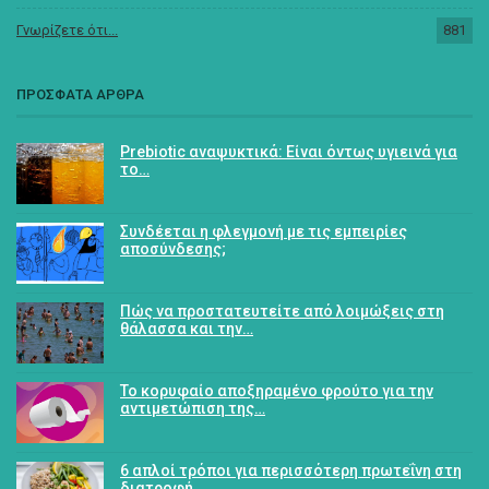
Γνωρίζετε ότι...
881
ΠΡΟΣΦΑΤΑ ΑΡΘΡΑ
Prebiotic αναψυκτικά: Είναι όντως υγιεινά για
το…
Συνδέεται η φλεγμονή με τις εμπειρίες
αποσύνδεσης;
Πώς να προστατευτείτε από λοιμώξεις στη
θάλασσα και την…
Το κορυφαίο αποξηραμένο φρούτο για την
αντιμετώπιση της…
6 απλοί τρόποι για περισσότερη πρωτεΐνη στη
διατροφή…