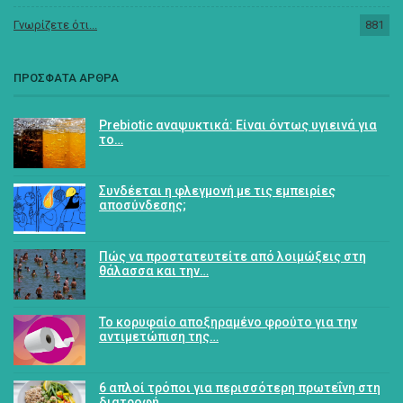
Γνωρίζετε ότι...
881
ΠΡΟΣΦΑΤΑ ΑΡΘΡΑ
Prebiotic αναψυκτικά: Είναι όντως υγιεινά για
το…
Συνδέεται η φλεγμονή με τις εμπειρίες
αποσύνδεσης;
Πώς να προστατευτείτε από λοιμώξεις στη
θάλασσα και την…
Το κορυφαίο αποξηραμένο φρούτο για την
αντιμετώπιση της…
6 απλοί τρόποι για περισσότερη πρωτεΐνη στη
διατροφή…